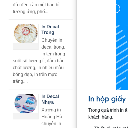
đời đều cần một bao bì
tương ứng, phổ...
In Decal
Trong
Chuyên in
decal trong,
in tem trong
suốt số lượng ít, đảm bảo
chất lượng, in nhiều màu
bóng đẹp, in trên mực
trắng....
In hộp giấy
In Decal
Nhựa
Xưởng in
Trong quá trình in 
Hoàng Hà
khách hàng.
chuyên in