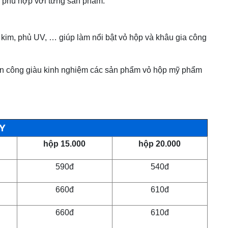
ã phù hợp với từng sản phẩm.
 kim, phủ UV, … giúp làm nổi bật vỏ hộp và khâu gia công
nhân công giàu kinh nghiệm các sản phẩm vỏ hộp mỹ phẩm
ẤY
15.000 hộp
20.000 hộp
590đ
540đ
660đ
610đ
660đ
610đ