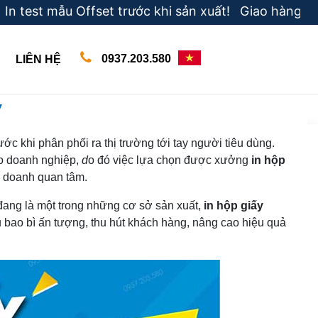
ẫu Offset trước khi sản xuất! Giao hàng gấp theo yêu
0937.203.580
LIÊN HỆ
y
c khi phân phối ra thị trường tới tay người tiêu dùng.
cho doanh nghiệp,
d
o đó việc lựa chọn được xưởng
in hộp
h doanh quan tâm.
đang là một trong những cơ sở sản xuất,
in hộp giấy
bao bì ấn tượng, thu hút khách hàng, nâng cao hiệu quả