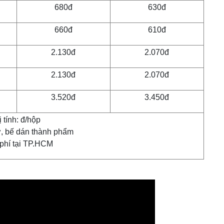
680đ
630đ
660đ
610đ
2.130đ
2.070đ
2.130đ
2.070đ
3.520đ
3.450đ
 tính: đ/hộp
ờ, bế dán thành phẩm
 phí tại TP.HCM