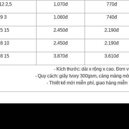
2,5 x 2,5 x 12
1.070đ
770đ
3 x 3 x 9
1.060đ
740đ
15 x 10 x 5
2.450đ
2.190đ
10 x 10 x 8
2.450đ
2.190đ
15 x 9 x 28
3.870đ
3.610đ
- Kích thước: dài x rộng x cao. Đơn vị
- Quy cách: giấy Ivory 300gsm, cáng màng m
- Thiết kế mới miễn phí, giao hàng miễn