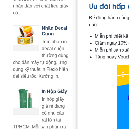
Ưu đãi hấp
nhãn dán với chất liệu giấy
có...
Để đồng hành cùng 
dẫn:
Nhãn Decal
Cuộn
Miễn phí thiết k
Tem nhãn in
Giảm ngay 10% ch
decal cuộn
Miễn phí sản xuấ
thường dùng
Tặng ngay Vouche
cho dán máy tự động, ứng
dụng kỹ thuật in Flexo hiện
đại siêu tốc. Xưởng In...
In Hộp Giấy
In hộp giấy
giá rẻ đang
có nhu cầu
rất lớn tại
TPHCM. Mỗi sản phẩm ra