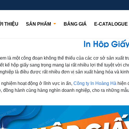
In test m
RENT)
ỚI THIỆU
SẢN PHẨM
BẢNG GIÁ
E-CATALOGUE
In Hộp Giấ
m là một công đoạn không thể thiếu của các cơ sở sản xuất trướ
ết kế hộp giấy sang trọng mang lại rất nhiều lợi thế tuyệt vời 
ghiệp là điều được rất nhiều đơn vị sản xuất hàng hóa và kin
 nghiệm hoạt động ở lĩnh vực in ấn,
Công ty In Hoàng Hà
hiện 
ẻ, đồng hành cùng hàng nghìn doanh nghiệp, cho ra những mẫu 