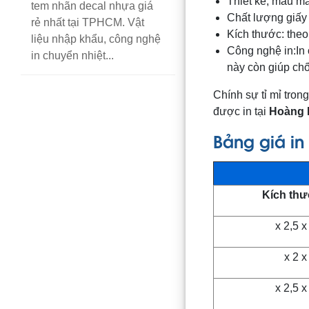
Thiết kế, mẫu mã
tem nhãn decal nhựa giá
Chất lượng giấy 
rẻ nhất tại TPHCM. Vật
Kích thước: the
liệu nhập khẩu, công nghệ
Công nghệ in:In 
in chuyển nhiệt...
này còn giúp ch
Chính sự tỉ mỉ tro
được in tại
Hoàng 
Bảng giá in
Kích thư