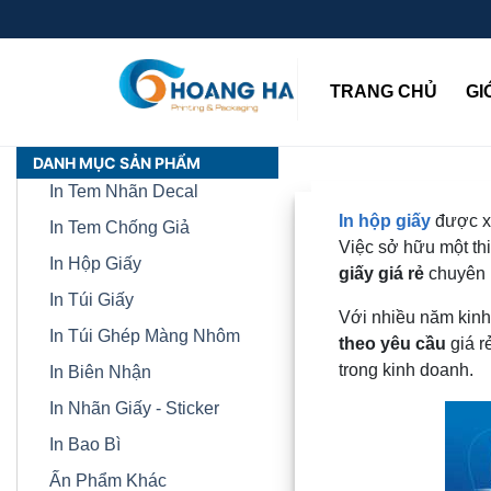
(CUR
TRANG CHỦ
GI
DANH MỤC SẢN PHẨM
In Tem Nhãn Decal
In hộp giấy
được xe
In Tem Chống Giả
Việc sở hữu một thi
In Hộp Giấy
giấy giá rẻ
chuyên n
In Túi Giấy
Với nhiều năm kinh
In Túi Ghép Màng Nhôm
theo yêu cầu
giá r
trong kinh doanh.
In Biên Nhận
In Nhãn Giấy - Sticker
In Bao Bì
Ấn Phẩm Khác