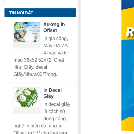
TIN NỔI BẬT
Xưởng in
Offset
In gia công,
Máy DAIZA
4 màu và 6
màu 36x52 52x72. Chất
liệu: Giấy, decal
Giấy/Nhựa/Xi/Trong.
In Decal
Giấy
In decal giấy
là cách sử
dụng công
nghệ in hiện đại như in
Offset, in UV cho loại tem