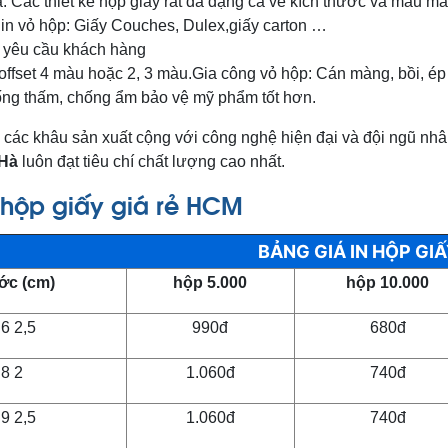
: Các thiết kế hộp giấy rất đa dạng cả về kích thước và mẫu m
in vỏ hộp: Giấy Couches, Dulex,giấy carton …
o yêu cầu khách hàng
offset 4 màu hoặc 2, 3 màu.Gia công vỏ hộp: Cán màng, bồi, ép
ống thấm, chống ẩm bảo vệ mỹ phẩm tốt hơn.
ng các khâu sản xuất cộng với công nghệ hiện đại và đội ngũ 
Hà
luôn đạt tiêu chí chất lượng cao nhất.
 hộp giấy giá rẻ HCM
BẢNG GIÁ IN HỘP GI
ớc (cm)
5.000 hộp
10.000 hộp
2,5 x 2,5 x 6
990đ
680đ
2 x 2 x 8
1.060đ
740đ
2,5 x 2,5 x 9
1.060đ
740đ