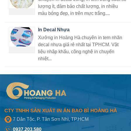
lượng ít, đảm bảo chất lượng, in nhiều
màu bóng đẹp, in trên mực trắng....
In Decal Nhựa
Xưởng in Hoàng Hà chuyên in tem nhãn
decal nhựa giá rẻ nhất tại TPHCM. Vật
liệu nhập khẩu, công nghệ in chuyển
nhiệt...
CTY TNHH SẢN XUẤT IN ẤN BAO BÌ HOÀNG HÀ
7 Dân Tộc, P. Tân Sơn Nhì, TP.HCM
0937.203.580