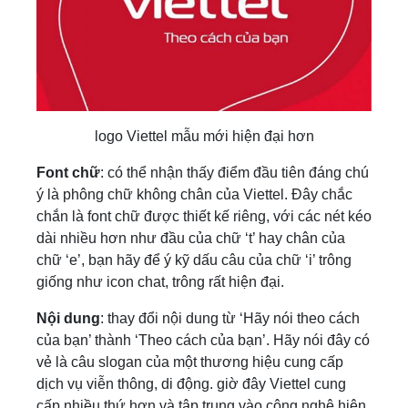
logo Viettel mẫu mới hiện đại hơn
Font chữ
: có thể nhận thấy điểm đầu tiên đáng chú
ý là phông chữ không chân của Viettel. Đây chắc
chắn là font chữ được thiết kế riêng, với các nét kéo
dài nhiều hơn như đầu của chữ ‘t’ hay chân của
chữ ‘e’, bạn hãy để ý kỹ dấu câu của chữ ‘i’ trông
giống như icon chat, trông rất hiện đại.
Nội dung
: thay đổi nội dung từ ‘Hãy nói theo cách
của bạn’ thành ‘Theo cách của bạn’. Hãy nói đây có
vẻ là câu slogan của một thương hiệu cung cấp
dịch vụ viễn thông, di động. giờ đây Viettel cung
cấp nhiều thứ hơn và tập trung vào công nghệ hiện